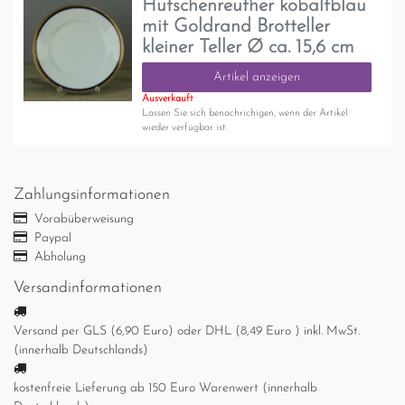
Hutschenreuther kobaltblau
mit Goldrand Brotteller
kleiner Teller Ø ca. 15,6 cm
Artikel anzeigen
Ausverkauft
Lassen Sie sich benachrichigen, wenn der Artikel
wieder verfügbar ist.
Zahlungsinformationen
Vorabüberweisung
Paypal
Abholung
Versandinformationen
Versand per GLS (6,90 Euro) oder DHL (8,49 Euro ) inkl. MwSt.
(innerhalb Deutschlands)
kostenfreie Lieferung ab 150 Euro Warenwert (innerhalb