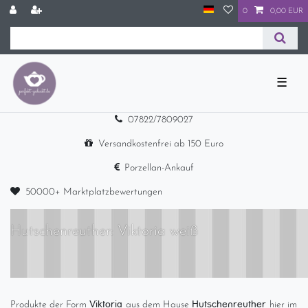
0
0,00 EUR
☰
07822/7809027
Versandkostenfrei ab 150 Euro
Porzellan-Ankauf
50000+ Marktplatzbewertungen
Hutschenreuther: Viktoria weiß
Viktoria
Hutschenreuther
Produkte der Form
aus dem Hause
hier im