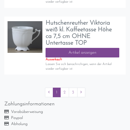
wieder verfügbar ist.
Hutschenreuther Viktoria
weiß kl. Kaffeetasse Höhe
ca 7,5 cm OHNE
Untertasse TOP
Artikel anzeigen
Ausverkauft
Lassen Sie sich benachrichigen, wenn der Artikel
wieder verfügbar ist.
1
2
3
Zahlungsinformationen
Vorabüberweisung
Paypal
Abholung