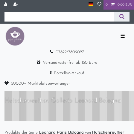
0
0,00 EUR
☰
07822/7809027
Versandkostenfrei ab 150 Euro
Porzellan-Ankauf
50000+ Marktplatzbewertungen
Hutschenreuther: Galleria Leonard Bologna
Leonard Paris Bologna
Hutschenreuther
Produkte der Serie
von