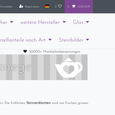
Anmelden
Registrieren
0
0
0,00 EUR
her
weitere Hersteller
Glas
rzellanteile nach Art
Steinbilder
50000+ Marktplatzbewertungen
Manege
Sonnenblumen
rr. Die fröhlichen
sind von frischen grünen