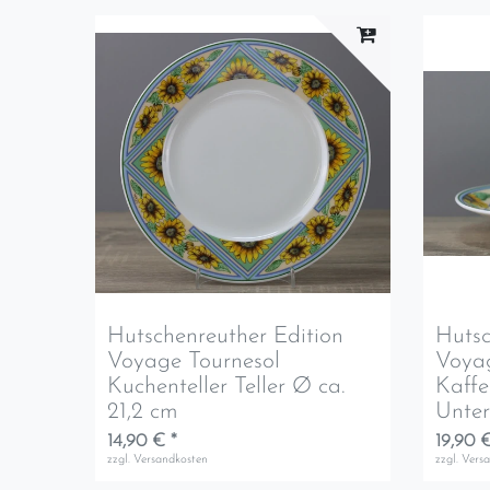
Hutschenreuther Edition
Hutsc
Voyage Tournesol
Voyag
Kuchenteller Teller Ø ca.
Kaffe
21,2 cm
Unter
14,90 € *
19,90 €
zzgl.
Versandkosten
zzgl.
Vers