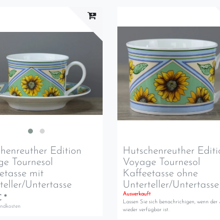
henreuther Edition
Hutschenreuther Editi
e Tournesol
Voyage Tournesol
etasse mit
Kaffeetasse ohne
teller/Untertasse
Unterteller/Untertasse
Ausverkauft
 *
Lassen Sie sich benachrichigen, wenn der 
andkosten
wieder verfügbar ist.