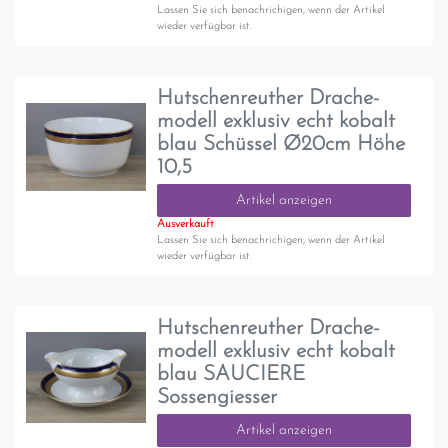
Lassen Sie sich benachrichigen, wenn der Artikel
wieder verfügbar ist.
Hutschenreuther Drache-
modell exklusiv echt kobalt
blau Schüssel Ø20cm Höhe
10,5
Artikel anzeigen
Ausverkauft
Lassen Sie sich benachrichigen, wenn der Artikel
wieder verfügbar ist.
Hutschenreuther Drache-
modell exklusiv echt kobalt
blau SAUCIERE
Sossengiesser
Artikel anzeigen