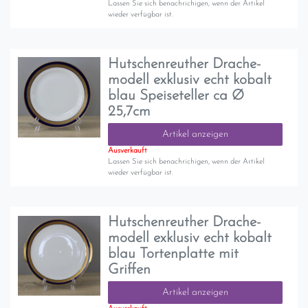
Lassen Sie sich benachrichigen, wenn der Artikel
wieder verfügbar ist.
Hutschenreuther Drache-
modell exklusiv echt kobalt
blau Speiseteller ca Ø
25,7cm
Artikel anzeigen
Ausverkauft
Lassen Sie sich benachrichigen, wenn der Artikel
wieder verfügbar ist.
Hutschenreuther Drache-
modell exklusiv echt kobalt
blau Tortenplatte mit
Griffen
Artikel anzeigen