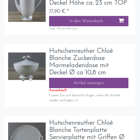
Deckel Höhe ca. 23 cm TOP
17,90 € *
In den Warenkorb
zzgl.
Versandkosten
Hutschenreuther Chloé
Blanche Zuckerdose
Marmeladendose mit
Deckel Ø ca 10,8 cm
Artikel anzeigen
Ausverkauft
Lassen Sie sich benachrichigen, wenn der Artikel
wieder verfügbar ist.
Hutschenreuther Chloé
Blanche Tortenplatte
Servierplatte mit Griffen Ø