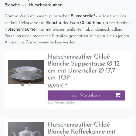
Blanche
Hutschenreuther.
von
Blumenrelief
Ganz in Weiß mit einem puristischen
- so lässt sich das
Blanche
Chloé Fleuron
zeitlose Dekorvariante
der Form
beschreiben.
Hutschenreuther
hat mit diesem schlichten, aber dennoch edlen,
Porzellan einen modernen Klassiker geschaffen, mit dem Sie zu jedem
Anlass Ihre Gäste beeindrucken werden.
Hutschenreuther Chloé
Blanche Suppentasse Ø 12
cm mit Unterteller Ø 17,7
cm TOP
16,90 € *
In den Warenkorb
zzgl.
Versandkosten
Hutschenreuther Chloé
Blanche Kaffeekanne mit