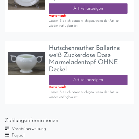
Artikel anzeigen
Ausverkauft
Lassen Sie sich benachrichigen, wenn der Artikel
wieder verfügbar ist.
Hutschenreuther Ballerine
weiß Zuckerdose Dose
Marmeladentopf OHNE
Deckel
Artikel anzeigen
Ausverkauft
Lassen Sie sich benachrichigen, wenn der Artikel
wieder verfügbar ist.
Zahlungsinformationen
Vorabüberweisung
Paypal