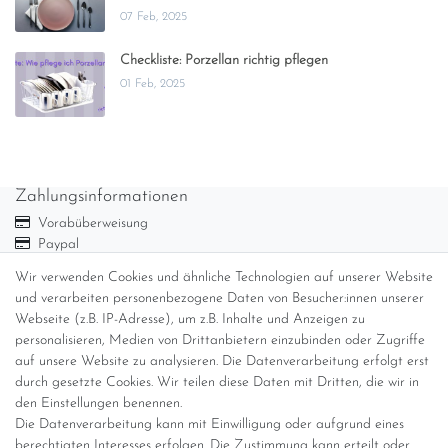
07 Feb, 2025
Checkliste: Porzellan richtig pflegen
01 Feb, 2025
Zahlungsinformationen
Vorabüberweisung
Paypal
Abholung
Wir verwenden Cookies und ähnliche Technologien auf unserer Website
Versandinformationen
und verarbeiten personenbezogene Daten von Besucher:innen unserer
Webseite (z.B. IP-Adresse), um z.B. Inhalte und Anzeigen zu
personalisieren, Medien von Drittanbietern einzubinden oder Zugriffe
Versand per GLS (6,90 Euro) oder DHL (8,49 Euro ) inkl. MwSt.
auf unsere Website zu analysieren. Die Datenverarbeitung erfolgt erst
(innerhalb Deutschlands)
durch gesetzte Cookies. Wir teilen diese Daten mit Dritten, die wir in
den Einstellungen benennen.
kostenfreie Lieferung ab 150 Euro Warenwert (innerhalb
Die Datenverarbeitung kann mit Einwilligung oder aufgrund eines
Deutschlands)
berechtigten Interesses erfolgen. Die Zustimmung kann erteilt oder