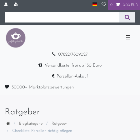
0
0,00 EUR
☰
07822/7809027
Versandkostenfrei ab 150 Euro
Porzellan-Ankauf
50000+ Marktplatzbewertungen
Ratgeber
Blogkategorie
Ratgeber
Checkliste: Porzellan richtig pflegen