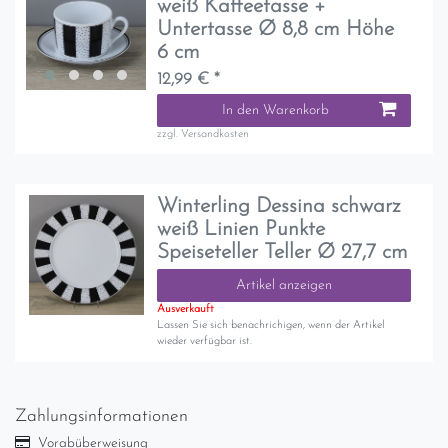
weiß Kaffeetasse +
Untertasse Ø 8,8 cm Höhe
6 cm
12,99 € *
In den Warenkorb
zzgl.
Versandkosten
Winterling Dessina schwarz
weiß Linien Punkte
Speiseteller Teller Ø 27,7 cm
Artikel anzeigen
Ausverkauft
Lassen Sie sich benachrichigen, wenn der Artikel
wieder verfügbar ist.
Zahlungsinformationen
Vorabüberweisung