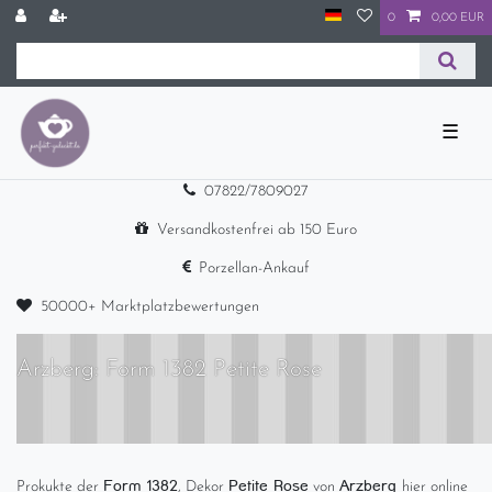
0
0,00 EUR
☰
07822/7809027
Versandkostenfrei ab 150 Euro
Porzellan-Ankauf
50000+ Marktplatzbewertungen
Arzberg: Form 1382 Petite Rose
Form 1382
Petite Rose
Arzberg
Prokukte der
, Dekor
von
hier online