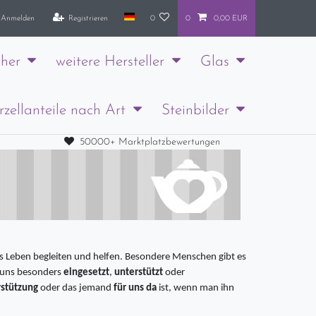
Anmelden
Registrieren
0
0
0,00 EUR
her
weitere Hersteller
Glas
rzellanteile nach Art
Steinbilder
50000+ Marktplatzbewertungen
 Leben begleiten und helfen. Besondere Menschen gibt es
 uns besonders
eingesetzt
,
unterstützt
oder
stützung
oder das jemand
für uns da
ist, wenn man ihn