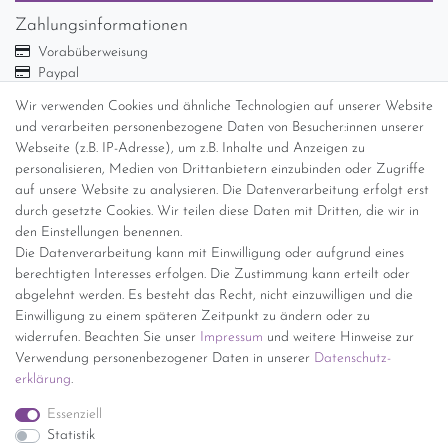
Zahlungsinformationen
Vorabüberweisung
Paypal
Abholung
Wir verwenden Cookies und ähnliche Technologien auf unserer Website
und verarbeiten personenbezogene Daten von Besucher:innen unserer
Versandinformationen
Webseite (z.B. IP-Adresse), um z.B. Inhalte und Anzeigen zu
personalisieren, Medien von Drittanbietern einzubinden oder Zugriffe
Versand per GLS (6,90 Euro) oder DHL (8,49 Euro ) inkl. MwSt.
auf unsere Website zu analysieren. Die Datenverarbeitung erfolgt erst
(innerhalb Deutschlands)
durch gesetzte Cookies. Wir teilen diese Daten mit Dritten, die wir in
den Einstellungen benennen.
kostenfreie Lieferung ab 150 Euro Warenwert (innerhalb
Die Datenverarbeitung kann mit Einwilligung oder aufgrund eines
Deutschlands)
berechtigten Interesses erfolgen. Die Zustimmung kann erteilt oder
Übersicht Internationale Versandkosten
abgelehnt werden. Es besteht das Recht, nicht einzuwilligen und die
Wir kaufen an
Einwilligung zu einem späteren Zeitpunkt zu ändern oder zu
widerrufen. Beachten Sie unser
Impressum
und weitere Hinweise zur
Sie haben zuviel Porzellan im Schrank? Gerne kaufen wir dieses an.
Verwendung personenbezogener Daten in unserer
Daten­schutz­
Einfach unverbindliches Angebot anfordern.
erklärung
.
*Endpreis inkl. MwSt. (Dieser Artikel unterliegt gem. § 25a
Essenziell
UStG der Differenzbesteuerung, ein Ausweis der
Statistik