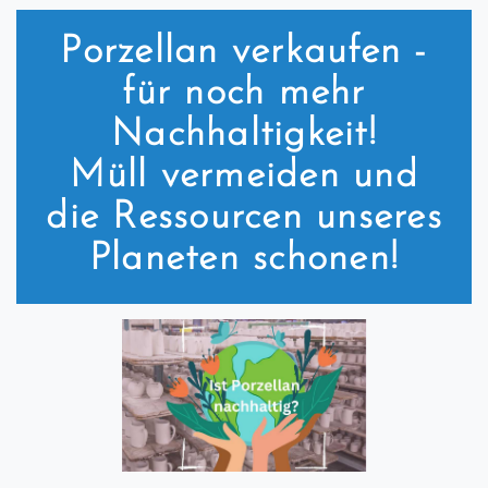
Porzellan verkaufen -
für noch mehr
Nachhaltigkeit!
Müll vermeiden und
die Ressourcen unseres
Planeten schonen!